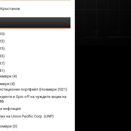
 Кръстанов
10)
23)
15)
33)
37)
41)
кември
(4)
ември
(4)
естиционен портфейл (Ноември 2021)
денти и Spin off на чуждите акции на
ФБ
 и инфлация
из на Union Pacific Corp. (UNP)
томври
(3)