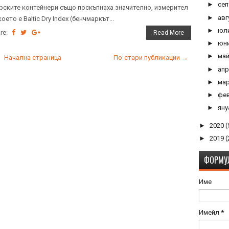
►
се
ските контейнери също поскъпнаха значително, измерител
►
авг
което е Baltic Dry Index (бенчмаркът...
►
юл
re:
Read More
►
юн
►
ма
Начална страница
По-стари публикации →
►
ап
►
ма
►
фе
►
ян
►
2020
(
►
2019
(
ФОРМУЛ
Име
Имейл
*