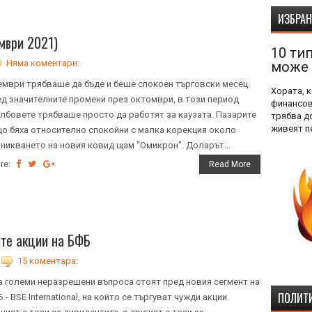
ИЗБРА
мври 2021)
10 тип
Няма коментари:
може 
мври трябваше да бъде и беше спокоен търговски месец.
Хората, 
д значителните промени през октомври, в този период
финансов
лбовете трябваше просто да работят за каузата. Пазарите
трябва д
живеят пе
о бяха относително спокойни с малка корекция около
никването на новия ковид щам "Омикрон". Доларът...
re:
Read More
ите акции на БФБ
15 коментара:
 големи неразрешени въпроса стоят пред новия сегмент на
ПОЛИТИ
 - BSE International, на който се търгуват чужди акции.