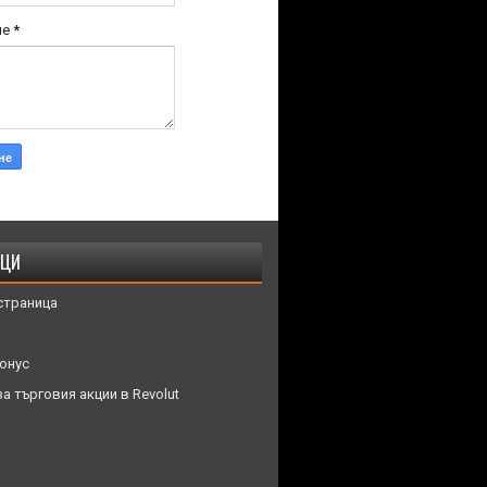
ие
*
ИЦИ
страница
онус
а търговия акции в Revolut