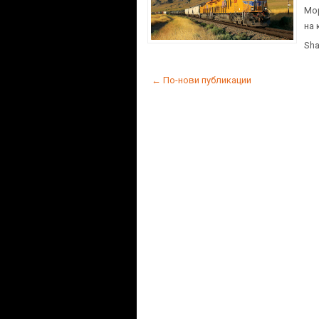
Мор
на 
Sha
← По-нови публикации