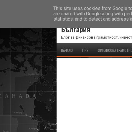
This site uses cookies from Google to 
are shared with Google along with per
statistics, and to detect and address 
FIN FREE BG - Финансов
България
Блог за финансова грамотност, инвест
НАЧАЛО
FIRE
ФИНАНСОВА ГРАМОТН