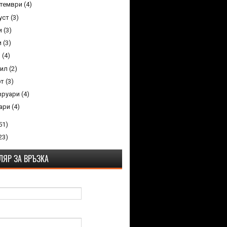
птември
(4)
уст
(3)
и
(3)
и
(3)
й
(4)
рил
(2)
рт
(3)
вруари
(4)
уари
(4)
51)
23)
ЯР ЗА ВРЪЗКА