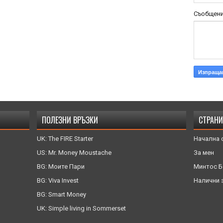
Съобщен
ПОЛЕЗНИ ВРЪЗКИ
СТРАН
UK: The FIRE Starter
Начална 
US: Mr. Money Moustache
За мен
BG: Моите Пари
Минтос Б
BG: Viva Invest
Налични з
BG: Smart Money
UK: Simple living in Sommerset