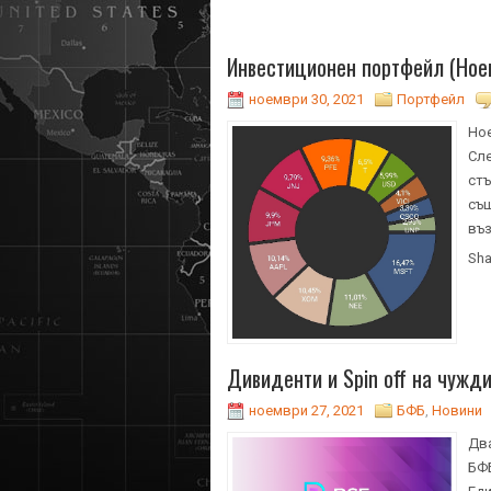
Инвестиционен портфейл (Ное
ноември 30, 2021
Портфейл
Нoе
Сле
стъ
същ
въз
Sha
Дивиденти и Spin off на чужд
ноември 27, 2021
БФБ
,
Новини
Два
БФБ