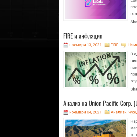
Еди
пре
гол
Sha
FIRE и инфлация
ноември 13, 2021
FIRE
Няма
В е
вин
пон
пов
отд
Sha
Анализ на Union Pacific Corp. 
ноември 04, 2021
Анализи
,
Чуж
Нар
мес
от 