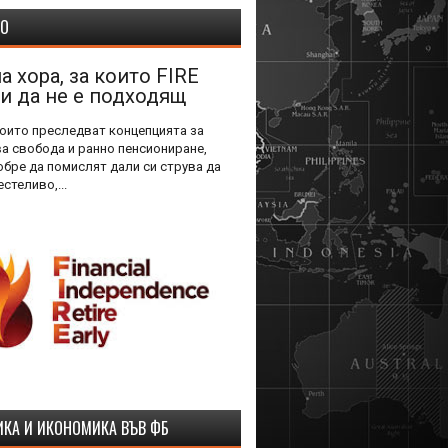
НО
а хора, за които FIRE
и да не е подходящ
които преследват концепцията за
а свобода и ранно пенсиониране,
обре да помислят дали си струва да
стеливо,...
КА И ИКОНОМИКА ВЪВ ФБ