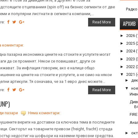
ният е този за дивидентите, а другият е този за
дстоящите отцепваниия (spin off) на бизнес сегменти от две
Радко
еми и популярни листнати в сегмента компании,...
re:
АРХИВ
Read More
►
2026
(
►
2025
(
 коментари:
►
2024
(
дна пазарна икономика цените на стоките и услугите могат
►
2023
(
аги да се променят. Някои се повишават, други се
►
2022
(
ижават. За инфлация говорим, ако е налице общо
▼
2021
(
ишение на цените на стоките и услугите, а не само на някои
►
де
елни артикули. Тя означава, че за 1 евро днес можете...
▼
но
re:
Read More
Инв
(UNP)
Диви
Б
ди пазари
Няма коментари:
FIRE
ушените вериги на доставки са ключова тема в последните
Анал
еци. Секторът на товарните превози (freight, fracht) страда
►
ок
остър недостиг на шофьори на наземни превозни средства.