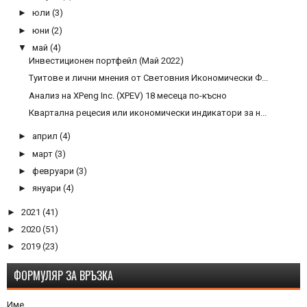
►
юли
(3)
►
юни
(2)
▼
май
(4)
Инвестиционен портфейл (Май 2022)
Туитове и лични мнения от Световния Икономически Ф...
Анализ на XPeng Inc. (XPEV) 18 месеца по-късно
Квартална рецесия или икономически индикатори за н...
►
април
(4)
►
март
(3)
►
февруари
(3)
►
януари
(4)
►
2021
(41)
►
2020
(51)
►
2019
(23)
ФОРМУЛЯР ЗА ВРЪЗКА
Име