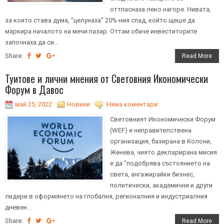
оттласнаха леко нагоре. Нивата,
за които става дума, "целунаха" 20%-ния спад, който щеше да
маркира началото на мечи пазар. Оттам обаче инвеститорите
започнаха да си...
Share:
Read More
Туитове и лични мнения от Световния Икономически
Форум в Давос
май 25, 2022
Новини
Няма коментари:
Световният Икономически Форум
(WEF) е неправителствена
организация, базирана в Колони,
Женева, чиято декларирана мисия
е да "подобрява състоянието на
света, ангажирайки бизнес,
политически, академични и други
лидери в оформянето на глобалня, регионалния и индустриалния
дневен...
Share:
Read More