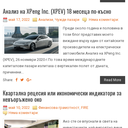
Анализ на XPeng Inc. (XPEV) 18 месеца по-късно
май 17, 2022
Анализи
,
Чужди пазари
Няма коментари:
Преди около година и половина в
този блог представих моето
виждане върху един от китайските
производители на електрически
автомобили.Анализ на XPeng Inc.
(XPEV), 26 ноември 2020 г.По това време международните
капиталови пазари излитаха с вертикален полет от дъната,
причинени...
Share:
Read More
Квартална рецесия или икономически индикатори за
невъоръжено око
май 10, 2022
Финансова грамотност
,
FIRE
Няма коментари:
Ако сте се впуснали в света на
инвестициите, най-вероятно вече