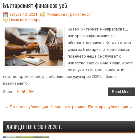
Българският финансов уеб
август 10, 2021
Финансова грамотност
Няма коментари:
Знаем, интернет е непресъхващ
извор на информация за
абсолютно всичко. Когато става
дума за България, отново знаем,
повечето неща се случват с
известно закъснение. Нещо, което
се случи в синхрон с развития
свят по време и след глобалния локдаун през 2020 г., беше
навлизането...
Share:
Read More
← По-нови публикации
Начална страница
По-стари публикации →
ДИВИДЕНТЕН СЕЗОН 2026 Г.