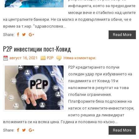
инфлацията, която за предходните
месеци вече е стабилно над целите
на централните банкери. Не са малко и подхвърлянията обаче, че е
време за т.нар. "здравословна...
Share:
Read More
P2P инвестиции пост-Ковид
август 16, 2021
P2P
Няма коментари:
P2P кредитирането получи
солиден удар при избухването на
пандемията от Ковид-19 и
наложените в резултат на това
глобални ограничения.
Платформите бяха подложени на
натиск от клиентите-инвеститори,
които решиха да ликвидират
вложенията си на всяка цена. Година и половина по-късно...
Share:
Read More